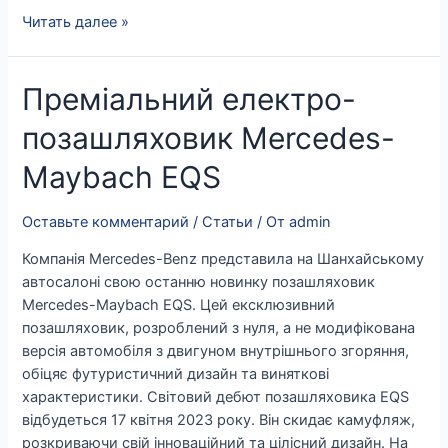
Читать далее »
Преміальний
Преміальний електро-
електро-
позашляховик Mercedes-
позашляховик
Mercedes-
Maybach EQS
Maybach
EQS
Оставьте комментарий
/
Статьи
/ От
admin
Компанія Mercedes-Benz представила на Шанхайському
автосалоні свою останню новинку позашляховик
Mercedes-Maybach EQS. Цей ексклюзивний
позашляховик, розроблений з нуля, а не модифікована
версія автомобіля з двигуном внутрішнього згоряння,
обіцяє футуристичний дизайн та виняткові
характеристики. Світовий дебют позашляховика EQS
відбудеться 17 квітня 2023 року. Він скидає камуфляж,
розкриваючи свій інноваційний та цілісний дизайн. На