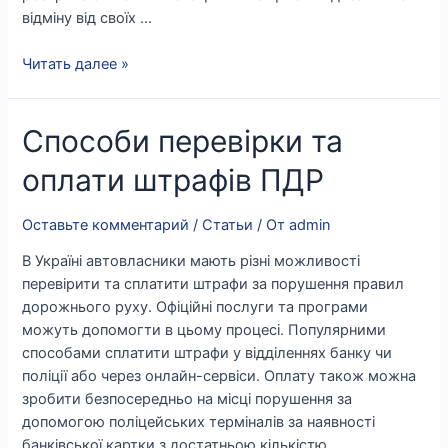
відміну від своїх …
Читать далее »
Способи
Способи перевірки та
перевірки
оплати штрафів ПДР
та
оплати
штрафів
Оставьте комментарий
/
Статьи
/ От
admin
ПДР
В Україні автовласники мають різні можливості
перевірити та сплатити штрафи за порушення правил
дорожнього руху. Офіційні послуги та програми
можуть допомогти в цьому процесі. Популярними
способами сплатити штрафи у відділеннях банку чи
поліції або через онлайн-сервіси. Оплату також можна
зробити безпосередньо на місці порушення за
допомогою поліцейських терміналів за наявності
банківської картки з достатньою кількістю …