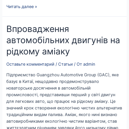
Читать далее »
Впровадження
Впровадження
автомобільних
автомобільних двигунів на
двигунів
на
рідкому аміаку
рідкому
аміаку
Оставьте комментарий
/
Статьи
/ От
admin
Підприємство Guangzhou Automotive Group (GAC), яке
базує в Китаї, нещодавно продемонструвало
новаторське досягнення в автомобільній
промисловості, представивши перший у світі двигун
для легкових авто, що працює на рідкому аміаку. Це
значний крок створення екологічно чистих альтернатив
традиційним видам палива. Аміак, якого нині визнано
автовиробниками екологічно чистим варіантом, став
життєздатним рішенням завдяки його низькому рівню