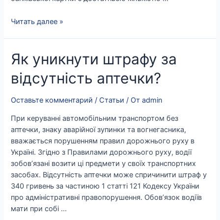
Читать далее »
Як
Як уникнути штрафу за
уникнути
відсутність аптечки?
штрафу
за
відсутність
Оставьте комментарий
/
Статьи
/ От
admin
аптечки?
При керуванні автомобільним транспортом без
аптечки, знаку аварійної зупинки та вогнегасника,
вважається порушенням правил дорожнього руху в
Україні. Згідно з Правилами дорожнього руху, водії
зобов’язані возити ці предмети у своїх транспортних
засобах. Відсутність аптечки може спричинити штраф у
340 гривень за частиною 1 статті 121 Кодексу України
про адміністративні правопорушення. Обов’язок водіїв
мати при собі …