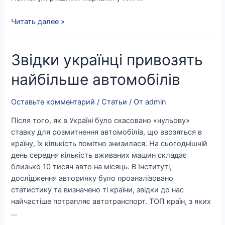
Читать далее »
Звідки
Звідки українці привозять
українці
найбільше автомобілів
привозять
найбільше
автомобілів
Оставьте комментарий
/
Статьи
/ От
admin
Після того, як в Україні було скасовано «нульову»
ставку для розмитнення автомобілів, що ввозяться в
країну, їх кількість помітно знизилася. На сьогоднішній
день середня кількість вживаних машин складає
близько 10 тисяч авто на місяць. В Інституті,
дослідження авторинку було проаналізовано
статистику та визначено ті країни, звідки до нас
найчастіше потрапляє автотранспорт. ТОП країн, з яких
…