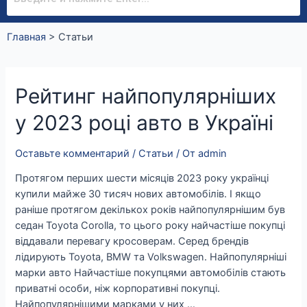
Главная
>
Статьи
Рейтинг
Рейтинг найпопулярніших
найпопулярніших
у 2023 році авто в Україні
у
2023
році
Оставьте комментарий
/
Статьи
/ От
admin
авто
Протягом перших шести місяців 2023 року українці
в
купили майже 30 тисяч нових автомобілів. І якщо
Україні
раніше протягом декількох років найпопулярнішим був
седан Toyota Corolla, то цього року найчастіше покупці
віддавали перевагу кросоверам. Серед брендів
лідирують Toyota, BMW та Volkswagen. Найпопулярніші
марки авто Найчастіше покупцями автомобілів стають
приватні особи, ніж корпоративні покупці.
Найпопулярнішими марками у них …