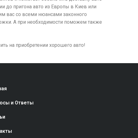
ии до пригона авто из Европы в Киев или
им вас со всеми нюансами законного
можки. А при необходимости поможем также
ть на приобретении хорошего авто!
ная
осы и Ответы
ьи
акты