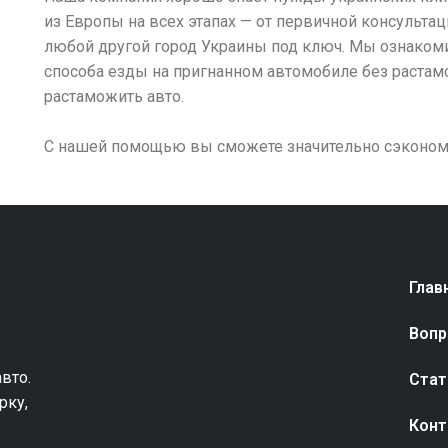
из Европы на всех этапах — от первичной консультац
любой другой город Украины под ключ. Мы ознаком
способа езды на пригнанном автомобиле без раста
растаможить авто.
С нашей помощью вы сможете значительно сэкономи
Глав
Вопр
вто.
Стат
рку,
Конт