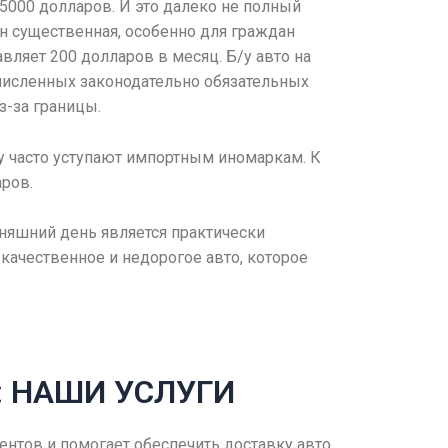
5000 долларов. И это далеко не полный
н существенная, особенно для граждан
авляет 200 долларов в месяц. Б/у авто на
очисленных законодательно обязательных
з-за границы.
у часто уступают импортным иномаркам. К
аров.
дняшний день является практически
ачественное и недорогое авто, которое
: НАШИ УСЛУГИ
нтов и помогает обеспечить доставку авто